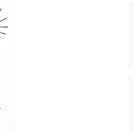
Histórico
COVID
Entrevistas
Eu sou a cara da
computação
Hora do Chat
O Caso do Vestível
Controlador