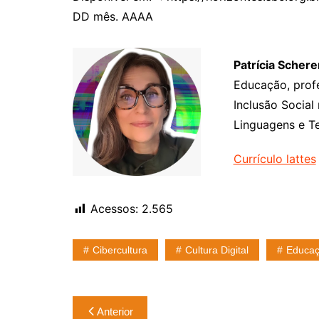
DD mês. AAAA
Patrícia Schere
Educação, profe
Inclusão Social
Linguagens e Te
Currículo lattes
Acessos:
2.565
Cibercultura
Cultura Digital
Educa
Navegação
Anterior