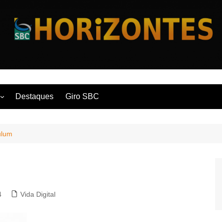
Horizontes
Destaques
Giro SBC
nça
ulum
 Contemporânea
4
Vida Digital