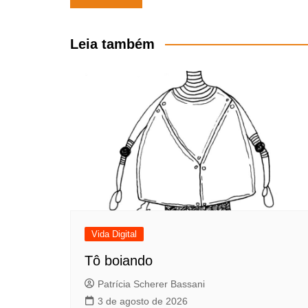
de
Post
Leia também
Vida Digital
Tô boiando
Patrícia Scherer Bassani
3 de agosto de 2026