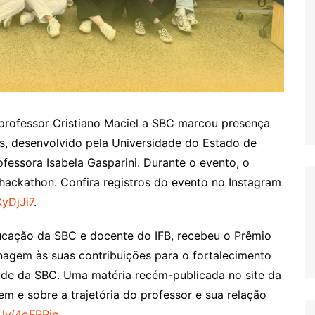
 professor Cristiano Maciel a SBC marcou presença
s, desenvolvido pela Universidade do Estado de
fessora Isabela Gasparini. Durante o evento, o
o hackathon. Confira registros do evento no Instagram
yDjJi7
.
ucação da SBC e docente do IFB, recebeu o Prêmio
gem às suas contribuições para o fortalecimento
e da SBC. Uma matéria recém-publicada no site da
 e sobre a trajetória do professor e sua relação
t.ly/4oFPPjp
.