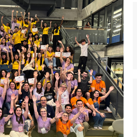
Histórico
COVID
Entrevistas
Eu sou a cara da
computação
Hora do Chat
O Caso do Vestível
Controlador