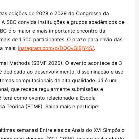
das edições de 2028 e 2029 do Congresso da
 A SBC convida instituições e grupos acadêmicos de
SBC é o maior e mais importante encontro da
mais de 1.500 participantes. O prazo para envio das
ba mais:
instagram.com/p/DQOvGlBjY4S/
.
rmal Methods (SBMF 2025)! O evento acontece de 3
 é dedicado ao desenvolvimento, disseminação e uso
temas computacionais de alta qualidade. Já é um
onal, que recebe regularmente submissões e
 terá como evento relacionado a Escola
ca Teórica (ETMF). Saiba mais e participe:
ltimas semanas! Entre elas os Anais do XVI Simpósio
 Linguagem Humana (STIL 2025), evento realizado de