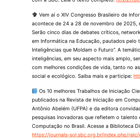
Vem aí o XIV Congresso Brasileiro de Inf
acontece de 24 a 28 de novembro de 2025, no
Serão cinco dias de debates críticos, network
em Informática na Educação, pautados pelo 
Inteligências que Moldam o Futuro”. A temát
inteligências, em seu aspecto mais amplo, se
com melhores condições de vida, tanto no asp
social e ecológico. Saiba mais e participe:
ht
Os 10 melhores Trabalhos de Iniciação Ci
publicados na Revista de Iniciação em Comp
Antônio Abelém (UFPA) e da editora convidad
pesquisas inovadoras que refletem o talento 
Computação no Brasil. Acesse a Biblioteca Dig
https://journals-sol.sbc.org.br/index.php/reic