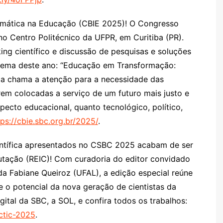
ormática na Educação (CBIE 2025)! O Congresso
 Centro Politécnico da UFPR, em Curitiba (PR).
ing científico e discussão de pesquisas e soluções
tema deste ano: “Educação em Transformação:
ica chama a atenção para a necessidade das
rem colocadas a serviço de um futuro mais justo e
ecto educacional, quanto tecnológico, político,
tps://cbie.sbc.org.br/2025/
.
entífica apresentados no CSBC 2025 acabam de ser
utação (REIC)! Com curadoria do editor convidado
a Fabiane Queiroz (UFAL), a edição especial reúne
e o potencial da nova geração de cientistas da
ital da SBC, a SOL, e confira todos os trabalhos:
/ctic-2025
.