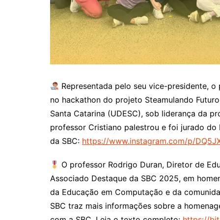
Representada pelo seu vice-presidente, o
no hackathon do projeto Steamulando Futuro
Santa Catarina (UDESC), sob liderança da pro
professor Cristiano palestrou e foi jurado d
da SBC:
https://www.instagram.com/p/DQ5JX
O professor Rodrigo Duran, Diretor de Ed
Associado Destaque da SBC 2025, em homena
da Educação em Computação e da comunidad
SBC traz mais informações sobre a homenagem
com a SBC. Leia o texto completo:
https://bi