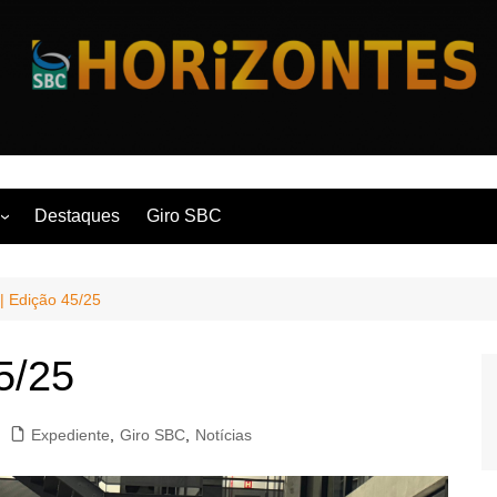
Horizontes
Destaques
Giro SBC
nça
| Edição 45/25
 Contemporânea
5/25
Expediente
,
Giro SBC
,
Notícias