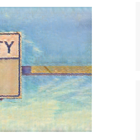
Histórico
COVID
Entrevistas
Eu sou a cara da
computação
Hora do Chat
O Caso do Vestível
Controlador