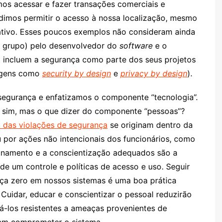
imos acessar e fazer transações comerciais e
idimos permitir o acesso à nossa localização, mesmo
ativo. Esses poucos exemplos não consideram ainda
m grupo) pelo desenvolvedor do
software
e o
o incluem a segurança como parte dos seus projetos
dagens como
security by design
e
privacy by design
).
egurança e enfatizamos o componente “tecnologia”.
s; sim, mas o que dizer do componente “pessoas”?
 das violações de segurança
se originam dentro da
u por ações não intencionais dos funcionários, como
einamento e a conscientização adequados são a
de um controle e políticas de acesso e uso. Seguir
ança zero em nossos sistemas é uma boa prática
 Cuidar, educar e conscientizar o pessoal reduzirão
ná-los resistentes a ameaças provenientes de