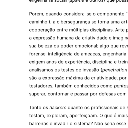
engenharia social (
spams
e outros) que poss
Porém, quando considera-se o componente “p
caminho!), a cibersegurança se torna uma ar
cooperação entre múltiplas disciplinas. Arte 
a expressão humana da criatividade e imagin
sua beleza ou poder emocional; algo que reve
forense, inteligência de ameaças, engenharia
exigem anos de experiência, disciplina e tre
analisamos os testes de invasão (
penetration
são a expressão máxima da criatividade, por 
testadores, também conhecidos como
pentes
superar, contornar e passar por defesas com 
Tanto os
hackers
quanto os profissionais de 
testam, exploram, aperfeiçoam. O que é mai
barreiras e invadir o sistema? Não seria ess