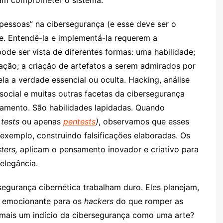
am comprometer o sistema.
essoas” na cibersegurança (e esse deve ser o
te. Entendê-la e implementá-la requerem a
pode ser vista de diferentes formas: uma habilidade;
ação; a criação de artefatos a serem admirados por
la a verdade essencial ou oculta. Hacking, análise
 social e muitas outras facetas da cibersegurança
inamento. São habilidades lapidadas. Quando
 tests
ou apenas
pentests
)
, observamos que esses
exemplo, construindo falsificações elaboradas. Os
ters,
aplicam o pensamento inovador e criativo para
elegância.
segurança cibernética trabalham duro. Eles planejam,
s emocionante para os
hackers
do que romper as
e mais um indício da cibersegurança como uma arte?