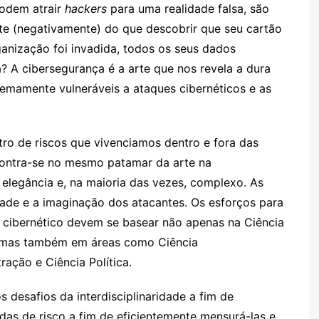
podem atrair
hackers
para uma realidade falsa, são
te (negativamente) do que descobrir que seu cartão
ganização foi invadida, todos os seus dados
? A cibersegurança é a arte que nos revela a dura
remamente vulneráveis a ataques cibernéticos e as
tro de riscos que vivenciamos dentro e fora das
ncontra-se no mesmo patamar da arte na
r elegância e, na maioria das vezes, complexo. As
dade e a imaginação dos atacantes. Os esforços para
 cibernético devem se basear não apenas na Ciência
 mas também em áreas como Ciência
ação e Ciência Política.
s desafios da interdisciplinaridade a fim de
as de risco a fim de eficientemente mensurá-las e