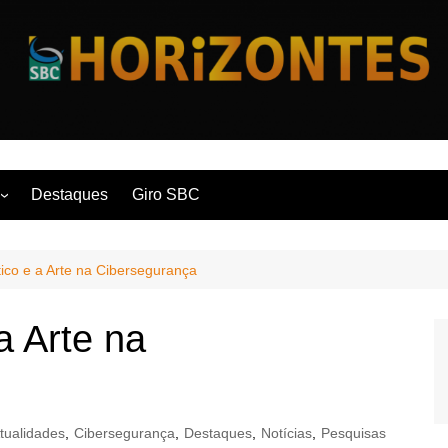
Horizontes
Destaques
Giro SBC
nça
ico e a Arte na Cibersegurança
 Contemporânea
a Arte na
tualidades
,
Cibersegurança
,
Destaques
,
Notícias
,
Pesquisas