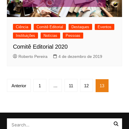
Ciência
Comitê Editorial
Destaques
Eventos
Instituições
Notícias
Pessoas
Comitê Editorial 2020
Roberto Pereira
4 de dezembro de 2019
Paginação
Anterior
1
…
11
12
13
de
posts