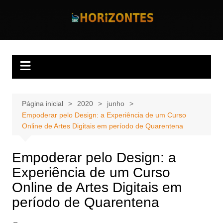
Ir
para
Horizontes
Revista Horizontes
o
conteúdo
Página inicial
2020
junho
Empoderar pelo Design: a Experiência de um Curso
Online de Artes Digitais em período de Quarentena
Empoderar pelo Design: a
Experiência de um Curso
Online de Artes Digitais em
período de Quarentena