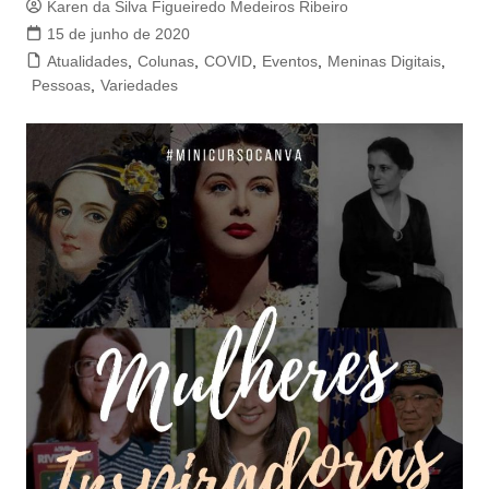
Karen da Silva Figueiredo Medeiros Ribeiro
15 de junho de 2020
Atualidades
,
Colunas
,
COVID
,
Eventos
,
Meninas Digitais
,
Pessoas
,
Variedades